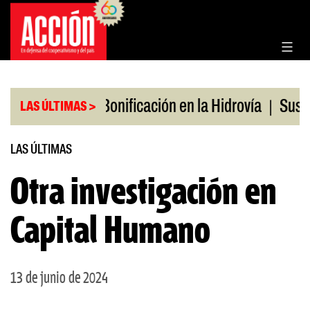
Saltar
al
contenido
|
|
os en julio
Bonificación en la Hidrovía
Suspend
LAS ÚLTIMAS >
LAS ÚLTIMAS
Otra investigación en
Capital Humano
13 de junio de 2024