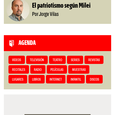
El patriotismo según Milei
Por Jorge Vilas
AGENDA
VIDEOS
TELEVISIÓN
TEATRO
SERIES
REVISTAS
RECITALES
RADIO
PELÍCULAS
MUESTRAS
LUGARES
LIBROS
INTERNET
INFANTIL
DISCOS