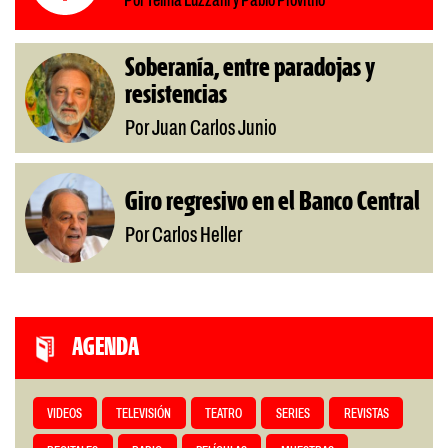
Por Telma Luzzani y Pablo Provitilo
Soberanía, entre paradojas y
resistencias
Por Juan Carlos Junio
Giro regresivo en el Banco Central
Por Carlos Heller
AGENDA
VIDEOS
TELEVISIÓN
TEATRO
SERIES
REVISTAS