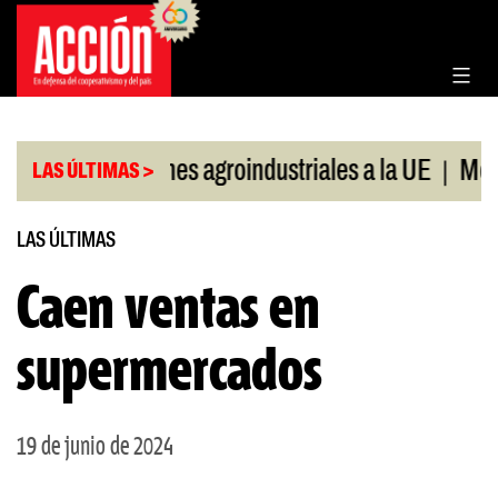
Saltar
al
contenido
|
|
Exportaciones agroindustriales a la UE
Morosi
LAS ÚLTIMAS >
LAS ÚLTIMAS
Caen ventas en
supermercados
19 de junio de 2024