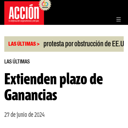
Saltar
al
contenido
|
iesgo
China protesta por obstrucción de EE.UU 
LAS ÚLTIMAS >
LAS ÚLTIMAS
Extienden plazo de
Ganancias
27 de junio de 2024