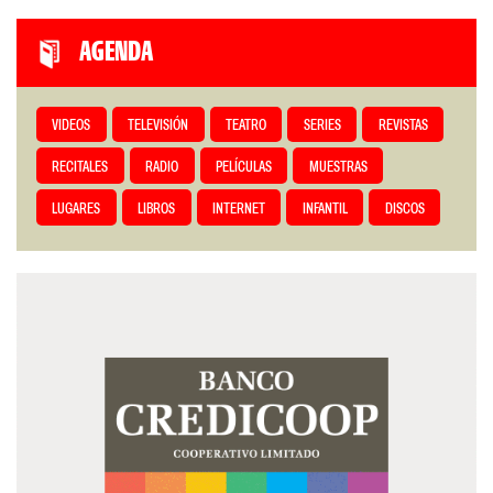
AGENDA
VIDEOS
TELEVISIÓN
TEATRO
SERIES
REVISTAS
RECITALES
RADIO
PELÍCULAS
MUESTRAS
LUGARES
LIBROS
INTERNET
INFANTIL
DISCOS