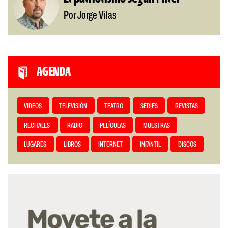
Por Jorge Vilas
AGENDA
VIDEOS
TELEVISIÓN
TEATRO
SERIES
REVISTAS
RECITALES
RADIO
PELÍCULAS
MUESTRAS
LUGARES
LIBROS
INTERNET
INFANTIL
DISCOS