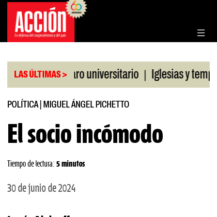
Saltar
al
contenido
|
CGT al paro universitario
Iglesias y templos asis
LAS ÚLTIMAS >
POLÍTICA
|
MIGUEL ÁNGEL PICHETTO
El socio incómodo
Tiempo de lectura:
5 minutos
30 de junio de 2024