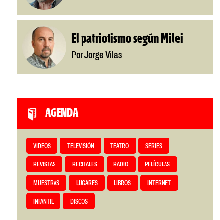
El patriotismo según Milei
Por Jorge Vilas
AGENDA
VIDEOS
TELEVISIÓN
TEATRO
SERIES
REVISTAS
RECITALES
RADIO
PELÍCULAS
MUESTRAS
LUGARES
LIBROS
INTERNET
INFANTIL
DISCOS