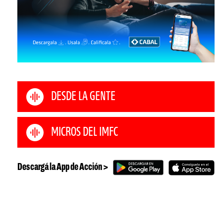
DESDE LA GENTE
MICROS DEL IMFC
Descargá la App de Acción >