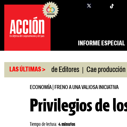
Saltar
twi
facebook
al
contenido
INFORME ESPECIAL
|
|
 gira
Feria de Editores
Cae producción de autos
LAS ÚLTIMAS >
ECONOMÍA
|
FRENO A UNA VALIOSA INICIATIVA
Privilegios de lo
Tiempo de lectura:
4 minutos