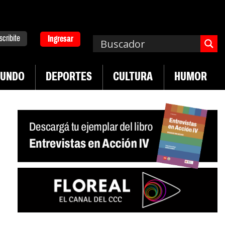
scribite
Ingresar
UNDO
DEPORTES
CULTURA
HUMOR
|
desregulación del practicaje
Denuncias por viol