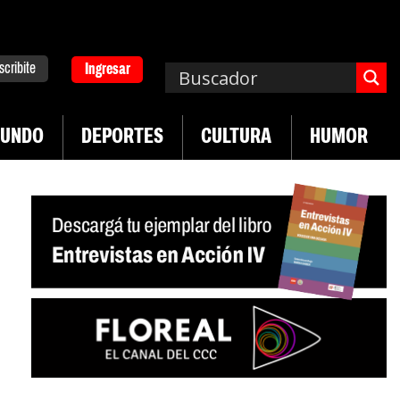
scribite
Ingresar
UNDO
DEPORTES
CULTURA
HUMOR
|
en desregulación del practicaje
Denuncias por v