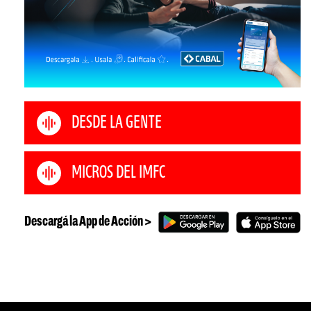
DESDE LA GENTE
MICROS DEL IMFC
Descargá la App de Acción >