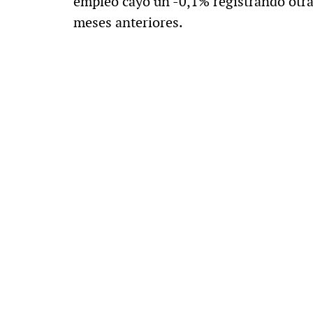
empleo cayó un -0,1% registrando otra 
meses anteriores.