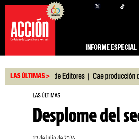
Saltar
twi
facebook
al
contenido
INFORME ESPECIAL
|
|
 de gira
Feria de Editores
Cae producción de aut
LAS ÚLTIMAS >
LAS ÚLTIMAS
Desplome del se
17 de julio de 2024