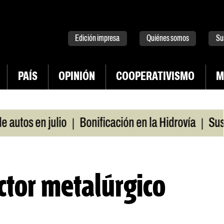
tter
instagram
tiktok
Youtube
Spotify
Edición impresa
Quiénes somos
Su
PAÍS
OPINIÓN
COOPERATIVISMO
M
|
|
os en julio
Bonificación en la Hidrovía
Suspend
ctor metalúrgico