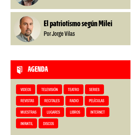
El patriotismo según Milei
Por Jorge Vilas
AGENDA
VIDEOS
TELEVISIÓN
TEATRO
SERIES
REVISTAS
RECITALES
RADIO
PELÍCULAS
MUESTRAS
LUGARES
LIBROS
INTERNET
INFANTIL
DISCOS