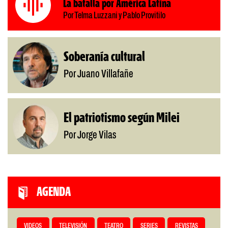
La batalla por América Latina
Por Telma Luzzani y Pablo Provitilo
Soberanía cultural
Por Juano Villafañe
El patriotismo según Milei
Por Jorge Vilas
AGENDA
VIDEOS
TELEVISIÓN
TEATRO
SERIES
REVISTAS