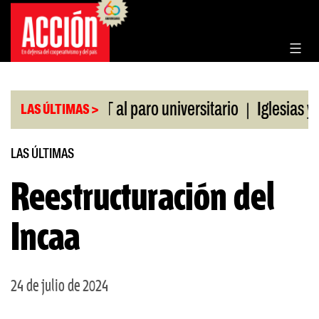
Saltar
al
contenido
|
aldo de la CGT al paro universitario
Iglesias y t
LAS ÚLTIMAS >
LAS ÚLTIMAS
Reestructuración del
Incaa
24 de julio de 2024