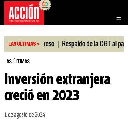
Saltar
al
contenido
|
sión en el Congreso
Respaldo de la CGT al paro un
LAS ÚLTIMAS >
LAS ÚLTIMAS
Inversión extranjera
creció en 2023
1 de agosto de 2024