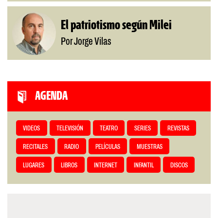
El patriotismo según Milei
Por Jorge Vilas
AGENDA
VIDEOS
TELEVISIÓN
TEATRO
SERIES
REVISTAS
RECITALES
RADIO
PELÍCULAS
MUESTRAS
LUGARES
LIBROS
INTERNET
INFANTIL
DISCOS