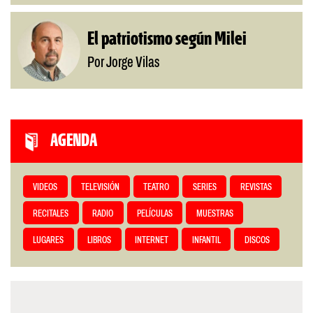
El patriotismo según Milei
Por Jorge Vilas
AGENDA
VIDEOS
TELEVISIÓN
TEATRO
SERIES
REVISTAS
RECITALES
RADIO
PELÍCULAS
MUESTRAS
LUGARES
LIBROS
INTERNET
INFANTIL
DISCOS