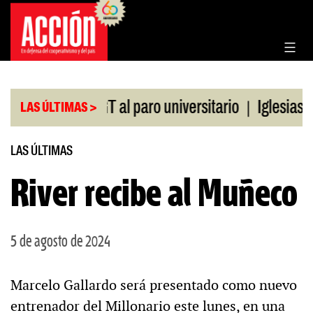
Saltar
al
contenido
|
paldo de la CGT al paro universitario
Iglesias y t
LAS ÚLTIMAS >
LAS ÚLTIMAS
River recibe al Muñeco
5 de agosto de 2024
Marcelo Gallardo será presentado como nuevo
entrenador del Millonario este lunes, en una