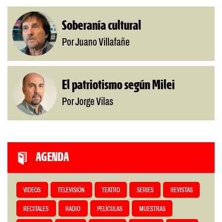
Soberanía cultural
Por Juano Villafañe
El patriotismo según Milei
Por Jorge Vilas
AGENDA
VIDEOS
TELEVISIÓN
TEATRO
SERIES
REVISTAS
RECITALES
RADIO
PELÍCULAS
MUESTRAS