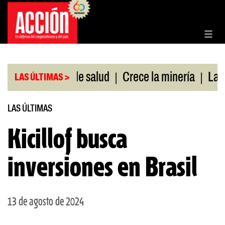
Saltar
al
contenido
|
|
 sin cobertura de salud
Crece la minería
La Pam
LAS ÚLTIMAS >
LAS ÚLTIMAS
Kicillof busca
inversiones en Brasil
13 de agosto de 2024