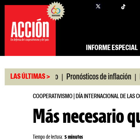
Saltar
twi
facebook
al
contenido
INFORME ESPECIAL
|
|
 universitario
Pronósticos de inflación
Miles s
LAS ÚLTIMAS >
COOPERATIVISMO
|
DÍA INTERNACIONAL DE LAS 
Más necesario q
Tiempo de lectura:
5 minutos