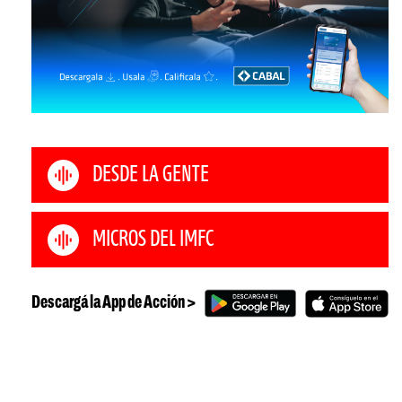
DESDE LA GENTE
MICROS DEL IMFC
Descargá la App de Acción >