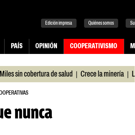
tter
instagram
tiktok
Youtube
Spotify
Edición impresa
Quiénes somos
Su
PAÍS
OPINIÓN
COOPERATIVISMO
M
|
|
in cobertura de salud
Crece la minería
La Pampa
COOPERATIVAS
ue nunca