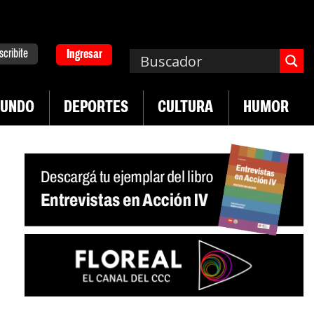
scribite
Ingresar
UNDO
DEPORTES
CULTURA
HUMOR
|
. Emergencia en salud mental
Los 43 estudiant