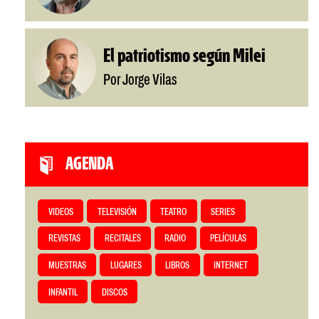
El patriotismo según Milei
Por Jorge Vilas
AGENDA
VIDEOS
TELEVISIÓN
TEATRO
SERIES
REVISTAS
RECITALES
RADIO
PELÍCULAS
MUESTRAS
LUGARES
LIBROS
INTERNET
INFANTIL
DISCOS