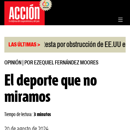
Saltar
al
contenido
China protesta por obstrucción de EE.UU en Neuqu
LAS ÚLTIMAS >
OPINIÓN
|
POR EZEQUIEL FERNÁNDEZ MOORES
El deporte que no
miramos
Tiempo de lectura:
3 minutos
20 de agosto de 2024