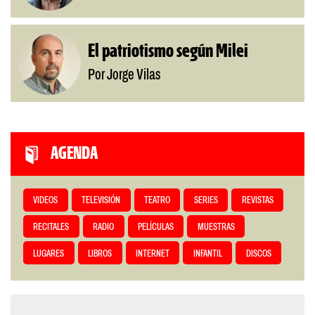
El patriotismo según Milei
Por Jorge Vilas
AGENDA
VIDEOS
TELEVISIÓN
TEATRO
SERIES
REVISTAS
RECITALES
RADIO
PELÍCULAS
MUESTRAS
LUGARES
LIBROS
INTERNET
INFANTIL
DISCOS