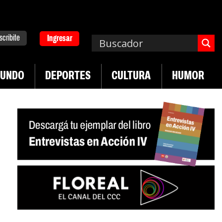
scribite
Ingresar
UNDO
DEPORTES
CULTURA
HUMOR
|
en desregulación del practicaje
Denuncias por v