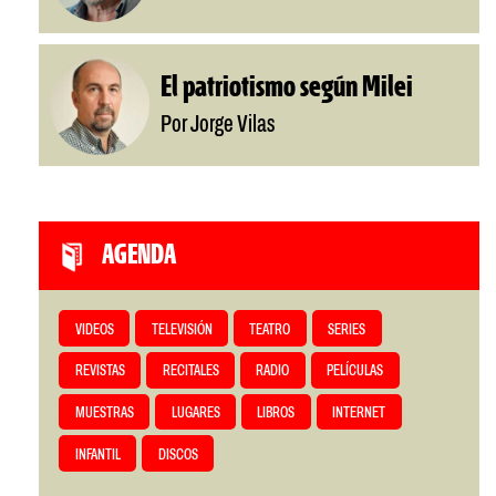
El patriotismo según Milei
Por Jorge Vilas
AGENDA
VIDEOS
TELEVISIÓN
TEATRO
SERIES
REVISTAS
RECITALES
RADIO
PELÍCULAS
MUESTRAS
LUGARES
LIBROS
INTERNET
INFANTIL
DISCOS