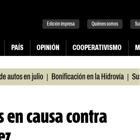
tter
instagram
tiktok
Youtube
Spotify
Edición impresa
Quiénes somos
Su
PAÍS
OPINIÓN
COOPERATIVISMO
M
|
|
tos en julio
Bonificación en la Hidrovía
Suspend
s en causa contra
ez