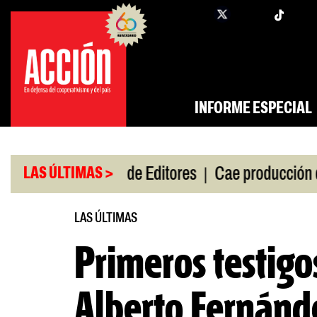
Saltar
twi
facebook
al
contenido
INFORME ESPECIAL
|
|
 de gira
Feria de Editores
Cae producción de au
LAS ÚLTIMAS >
LAS ÚLTIMAS
Primeros testigo
Alberto Fernánd