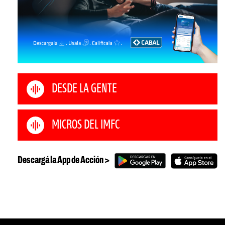
DESDE LA GENTE
MICROS DEL IMFC
Descargá la App de Acción >