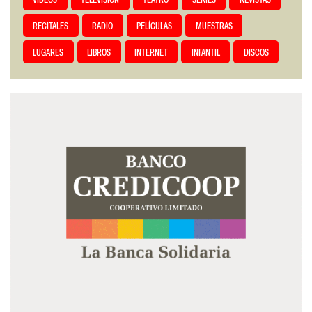
VIDEOS
TELEVISIÓN
TEATRO
SERIES
REVISTAS
RECITALES
RADIO
PELÍCULAS
MUESTRAS
LUGARES
LIBROS
INTERNET
INFANTIL
DISCOS