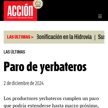
Saltar
al
contenido
|
|
os en julio
Bonificación en la Hidrovía
Suspend
LAS ÚLTIMAS >
LAS ÚLTIMAS
Paro de yerbateros
2 de diciembre de 2024
Los productores yerbateros cumplen un paro
que podría extenderse hasta marzo próximo,