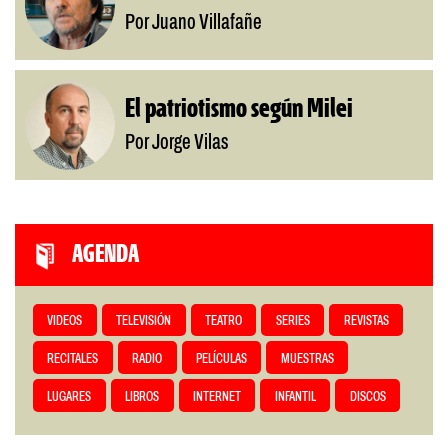
Por Juano Villafañe
El patriotismo según Milei
Por Jorge Vilas
AGENDA
VIDEOS
TELEVISIÓN
TEATRO
SERIES
REVISTAS
RECITALES
RADIO
PELÍCULAS
MUESTRAS
LUGARES
LIBROS
INTERNET
INFANTIL
DISCOS