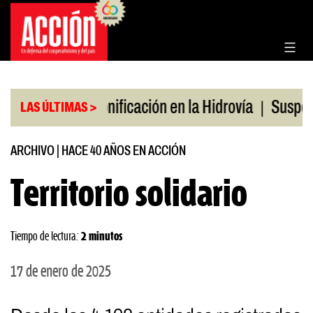
Saltar
al
contenido
|
|
 julio
Bonificación en la Hidrovía
Suspenden de
LAS ÚLTIMAS >
ARCHIVO
|
HACE 40 AÑOS EN ACCIÓN
Territorio solidario
Tiempo de lectura:
2 minutos
17 de enero de 2025