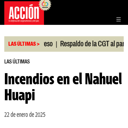
Saltar
al
contenido
|
ión en el Congreso
Respaldo de la CGT al paro uni
LAS ÚLTIMAS >
LAS ÚLTIMAS
Incendios en el Nahuel
Huapi
22 de enero de 2025