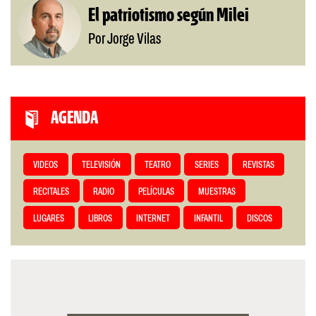
El patriotismo según Milei
Por Jorge Vilas
AGENDA
VIDEOS
TELEVISIÓN
TEATRO
SERIES
REVISTAS
RECITALES
RADIO
PELÍCULAS
MUESTRAS
LUGARES
LIBROS
INTERNET
INFANTIL
DISCOS