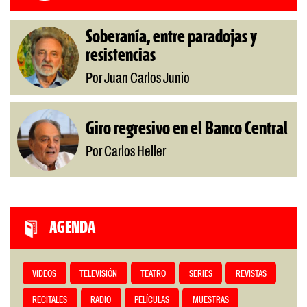
Soberanía, entre paradojas y
resistencias
Por Juan Carlos Junio
Giro regresivo en el Banco Central
Por Carlos Heller
AGENDA
VIDEOS
TELEVISIÓN
TEATRO
SERIES
REVISTAS
RECITALES
RADIO
PELÍCULAS
MUESTRAS