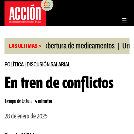
Saltar
al
contenido
|
 Corte por cobertura de medicamentos
Uruguay fren
LAS ÚLTIMAS >
POLÍTICA
|
DISCUSIÓN SALARIAL
En tren de conflictos
Tiempo de lectura:
4 minutos
28 de enero de 2025