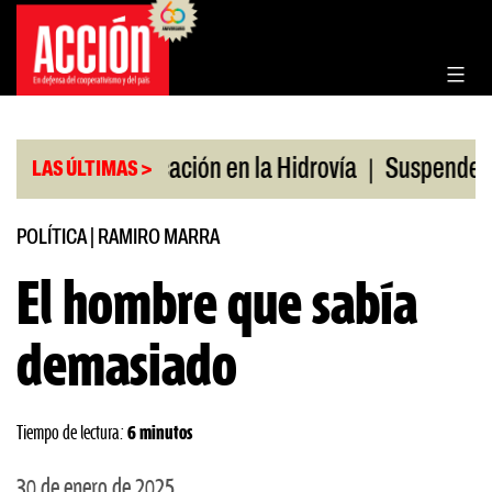
Saltar
al
contenido
|
|
o
Bonificación en la Hidrovía
Suspenden desregu
LAS ÚLTIMAS >
POLÍTICA
|
RAMIRO MARRA
El hombre que sabía
demasiado
Tiempo de lectura:
6 minutos
30 de enero de 2025