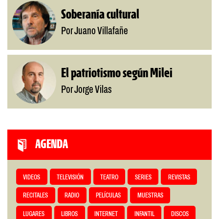
Soberanía cultural
Por Juano Villafañe
El patriotismo según Milei
Por Jorge Vilas
AGENDA
VIDEOS
TELEVISIÓN
TEATRO
SERIES
REVISTAS
RECITALES
RADIO
PELÍCULAS
MUESTRAS
LUGARES
LIBROS
INTERNET
INFANTIL
DISCOS