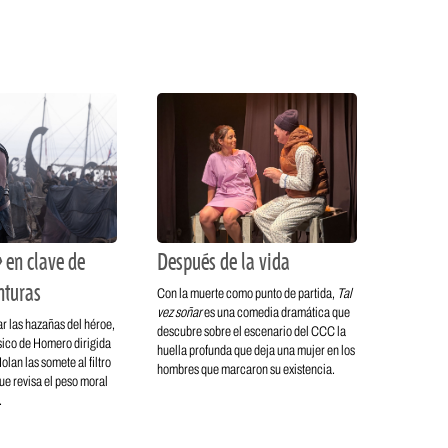
 en clave de
Después de la vida
nturas
Con la muerte como punto de partida,
Tal
vez soñar
es una comedia dramática que
r las hazañas del héroe,
descubre sobre el escenario del CCC la
ásico de Homero dirigida
huella profunda que deja una mujer en los
lan las somete al filtro
hombres que marcaron su existencia.
ue revisa el peso moral
.