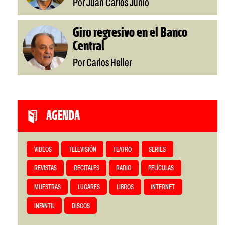
Por Juan Carlos Junio
Giro regresivo en el Banco
Central
Por Carlos Heller
AGENDA
VIDEOS
TELEVISIÓN
TEATRO
SERIES
REVISTAS
RECITALES
RADIO
PELÍCULAS
MUESTRAS
LUGARES
LIBROS
INTERNET
INFANTIL
DISCOS