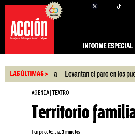
Saltar
twi
facebook
al
contenido
INFORME ESPECIAL
|
ó swap con China
Levantan el paro en los puertos
LAS ÚLTIMAS >
AGENDA
|
TEATRO
Territorio famili
Tiempo de lectura:
3 minutos