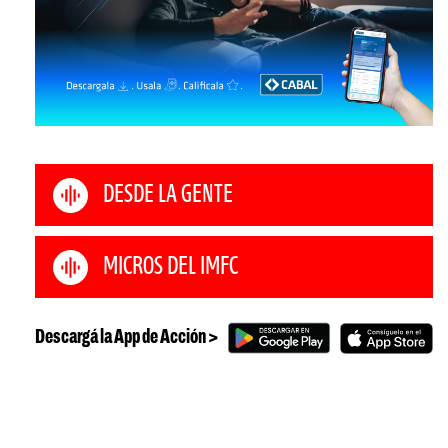
DESDE LA GENTE
MICROS DEL IMFC
Descargá la App de Acción >