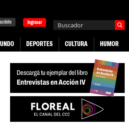
scribite
Ingresar
UNDO
DEPORTES
CULTURA
HUMOR
|
ad en jóvenes precarizados
Cae la actividad en 