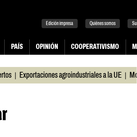
tter
instagram
tiktok
Youtube
Spotify
Edición impresa
Quiénes somos
Su
PAÍS
OPINIÓN
COOPERATIVISMO
M
|
|
Exportaciones agroindustriales a la UE
Morosid
ar