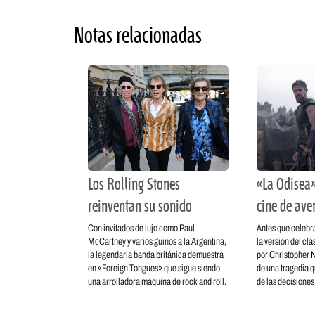
Notas relacionadas
Los Rolling Stones
«La Odisea»
reinventan su sonido
cine de ave
Con invitados de lujo como Paul
Antes que celebra
McCartney y varios guiños a la Argentina,
la versión del cl
la legendaria banda británica demuestra
por Christopher No
en «Foreign Tongues» que sigue siendo
de una tragedia q
una arrolladora máquina de rock and roll.
de las decisiones