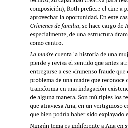
técnico, su capacidad creativa para re
composición), Roth prefiere el cine a p
aprovechar la oportunidad. En este cas
Crímenes de familia
, se hace cargo de 
especialmente, de una estructura dramát
como centro.
La madre
cuenta la historia de una muj
pierde y revisa el sentido que antes atri
entregarse a ese «inmenso fraude que e
problema de una madre que reconoce qu
transforma en una indagación existenci
de alguna manera. Son múltiples los t
que atraviesa Ana, en un vertiginoso 
que bien podría haber sido explayado 
Ningún tema es indiferente a Ana en su