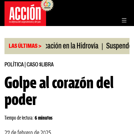
Saltar
al
contenido
|
|
io
Bonificación en la Hidrovía
Suspenden desreg
LAS ÚLTIMAS >
POLÍTICA
|
CASO $LIBRA
Golpe al corazón del
poder
Tiempo de lectura:
6 minutos
27 de febrero de 2025