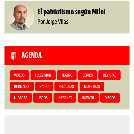
El patriotismo según Milei
Por Jorge Vilas
AGENDA
VIDEOS
TELEVISIÓN
TEATRO
SERIES
REVISTAS
RECITALES
RADIO
PELÍCULAS
MUESTRAS
LUGARES
LIBROS
INTERNET
INFANTIL
DISCOS