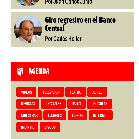
Por Juan Carlos Junio
Giro regresivo en el Banco
Central
Por Carlos Heller
AGENDA
VIDEOS
TELEVISIÓN
TEATRO
SERIES
REVISTAS
RECITALES
RADIO
PELÍCULAS
MUESTRAS
LUGARES
LIBROS
INTERNET
INFANTIL
DISCOS