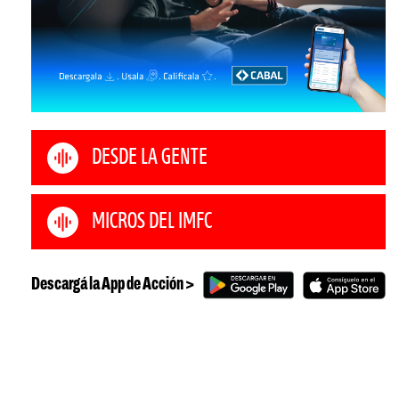
DESDE LA GENTE
MICROS DEL IMFC
Descargá la App de Acción >