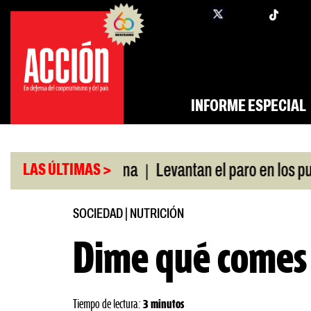
Saltar
twi
facebook
al
contenido
INFORME ESPECIAL
|
 swap con China
Levantan el paro en los puertos
LAS ÚLTIMAS >
SOCIEDAD
|
NUTRICIÓN
Dime qué comes
Tiempo de lectura:
3 minutos