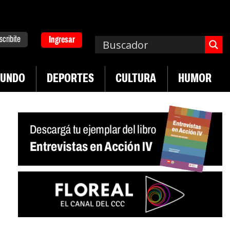
scribite
Ingresar
UNDO
DEPORTES
CULTURA
HUMOR
|
ad en jóvenes precarizados
Cae la actividad en s