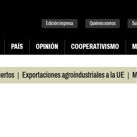
tter
instagram
tiktok
Youtube
Spotify
Edición impresa
Quiénes somos
Su
PAÍS
OPINIÓN
COOPERATIVISMO
M
|
|
Exportaciones agroindustriales a la UE
Morosid