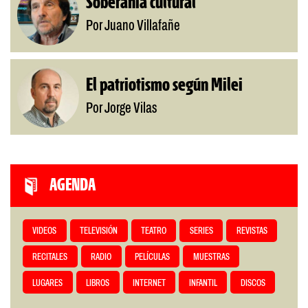
Soberanía cultural
Por Juano Villafañe
El patriotismo según Milei
Por Jorge Vilas
AGENDA
VIDEOS
TELEVISIÓN
TEATRO
SERIES
REVISTAS
RECITALES
RADIO
PELÍCULAS
MUESTRAS
LUGARES
LIBROS
INTERNET
INFANTIL
DISCOS