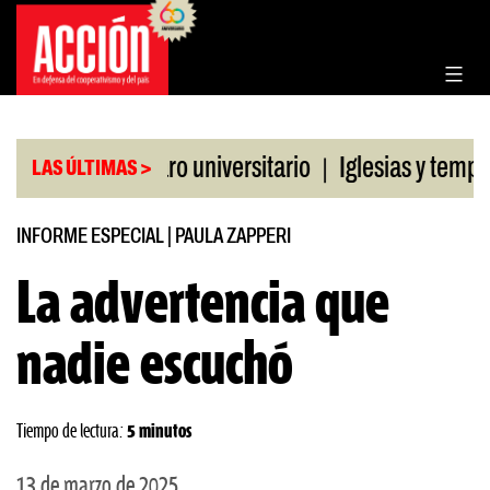
Saltar
al
contenido
|
CGT al paro universitario
Iglesias y templos asis
LAS ÚLTIMAS >
INFORME ESPECIAL
|
PAULA ZAPPERI
La advertencia que
nadie escuchó
Tiempo de lectura:
5 minutos
13 de marzo de 2025