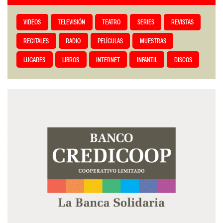
VIDEOS
TELEVISIÓN
TEATRO
SERIES
REVISTAS
RECITALES
RADIO
PELÍCULAS
MUESTRAS
LUGARES
LIBROS
INTERNET
INFANTIL
DISCOS