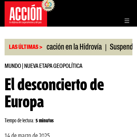
Saltar
al
contenido
|
|
o
Bonificación en la Hidrovía
Suspenden desregu
LAS ÚLTIMAS >
MUNDO
|
NUEVA ETAPA GEOPOLÍTICA
El desconcierto de
Europa
Tiempo de lectura:
5 minutos
14 de marzo de 2025