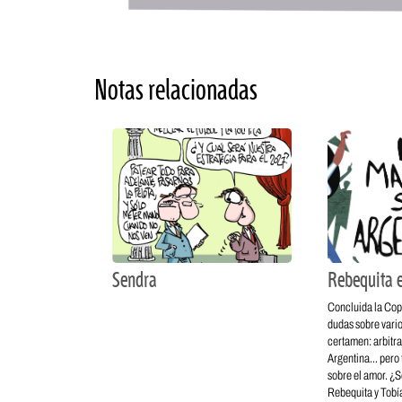
Notas relacionadas
Sendra
Rebequita 
Concluida la Co
dudas sobre vario
certamen: arbitr
Argentina… pero
sobre el amor. ¿S
Rebequita y Tobí