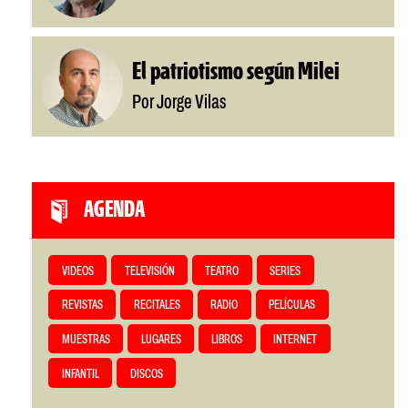
El patriotismo según Milei
Por Jorge Vilas
AGENDA
VIDEOS
TELEVISIÓN
TEATRO
SERIES
REVISTAS
RECITALES
RADIO
PELÍCULAS
MUESTRAS
LUGARES
LIBROS
INTERNET
INFANTIL
DISCOS