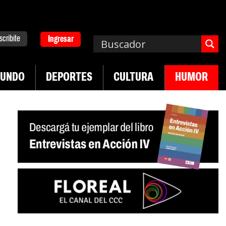
scribite
Ingresar
UNDO
DEPORTES
CULTURA
HUMOR
|
pa. Emergencia en salud mental
Los 43 estudian