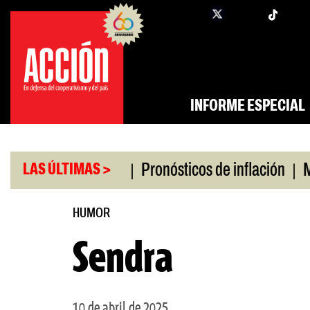
Saltar
twi
facebook
al
contenido
INFORME ESPECIAL
|
|
o universitario
Pronósticos de inflación
Miles 
LAS ÚLTIMAS >
HUMOR
Sendra
10 de abril de 2025