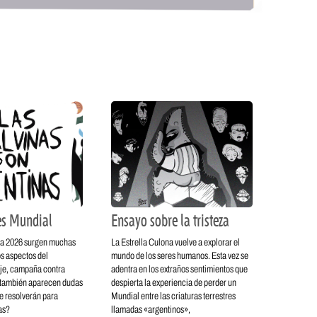
es Mundial
Ensayo sobre la tristeza
pa 2026 surgen muchas
La Estrella Culona vuelve a explorar el
s aspectos del
mundo de los seres humanos. Esta vez se
aje, campaña contra
adentra en los extraños sentimientos que
 también aparecen dudas
despierta la experiencia de perder un
e resolverán para
Mundial entre las criaturas terrestres
as?
llamadas «argentinos»,