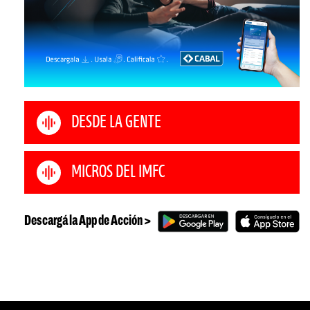
DESDE LA GENTE
MICROS DEL IMFC
Descargá la App de Acción >