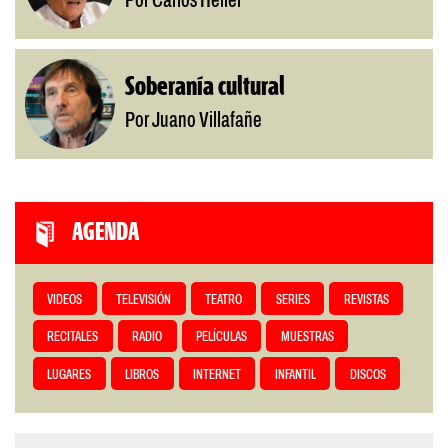
Por Carlos Heller
Soberanía cultural
Por Juano Villafañe
AGENDA
VIDEOS
TELEVISIÓN
TEATRO
SERIES
REVISTAS
RECITALES
RADIO
PELÍCULAS
MUESTRAS
LUGARES
LIBROS
INTERNET
INFANTIL
DISCOS