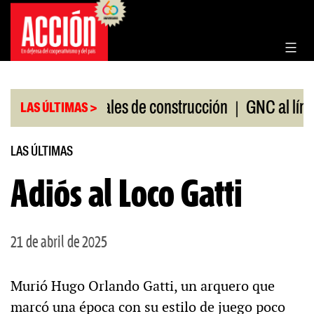
Saltar
al
contenido
|
nta de materiales de construcción
GNC al límite
LAS ÚLTIMAS >
LAS ÚLTIMAS
Adiós al Loco Gatti
21 de abril de 2025
Murió Hugo Orlando Gatti, un arquero que
marcó una época con su estilo de juego poco