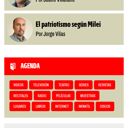
Por Juano Villafañe
El patriotismo según Milei
Por Jorge Vilas
AGENDA
VIDEOS
TELEVISIÓN
TEATRO
SERIES
REVISTAS
RECITALES
RADIO
PELÍCULAS
MUESTRAS
LUGARES
LIBROS
INTERNET
INFANTIL
DISCOS