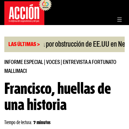
Saltar
al
contenido
|
a protesta por obstrucción de EE.UU en Neuquén
LAS ÚLTIMAS >
INFORME ESPECIAL
|
VOCES
|
ENTREVISTA A FORTUNATO
MALLIMACI
Francisco, huellas de
una historia
Tiempo de lectura:
7 minutos