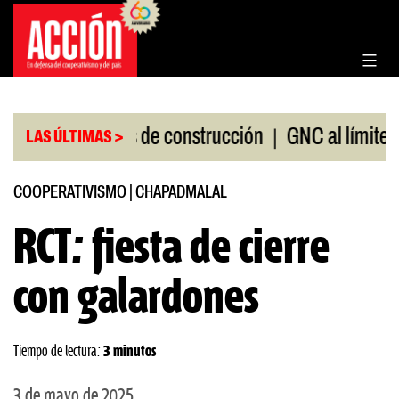
Saltar
al
contenido
|
|
materiales de construcción
GNC al límite
Creen
LAS ÚLTIMAS >
COOPERATIVISMO
|
CHAPADMALAL
RCT: fiesta de cierre
con galardones
Tiempo de lectura:
3 minutos
3 de mayo de 2025