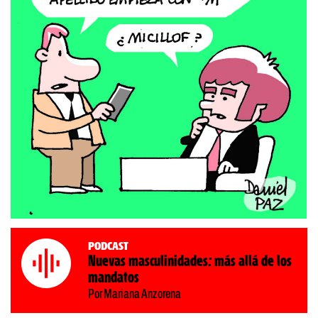
Podcast
Nuevas masculinidades: más allá de los
mandatos
Por Mariana Anzorena