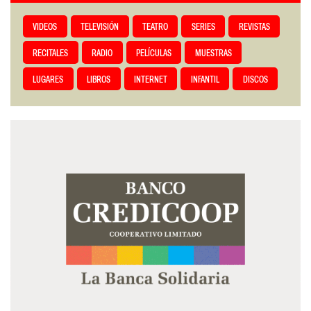
VIDEOS
TELEVISIÓN
TEATRO
SERIES
REVISTAS
RECITALES
RADIO
PELÍCULAS
MUESTRAS
LUGARES
LIBROS
INTERNET
INFANTIL
DISCOS