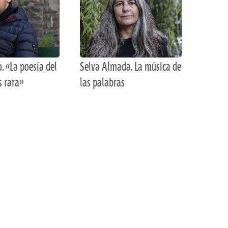
o. «La poesía del
Selva Almada. La música de
s rara»
las palabras