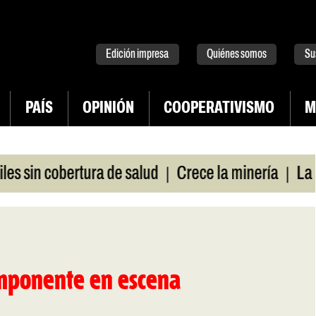
tter
instagram
tiktok
Youtube
Spotify
Edición impresa
Quiénes somos
Su
PAÍS
OPINIÓN
COOPERATIVISMO
M
|
|
sin cobertura de salud
Crece la minería
La Pamp
 imponente en escena