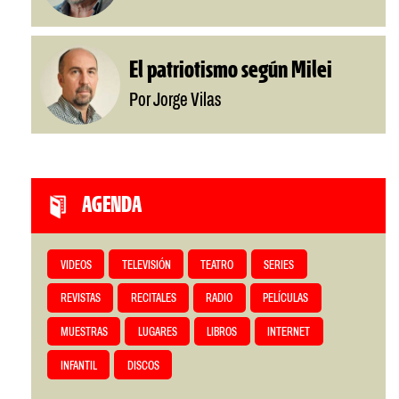
El patriotismo según Milei
Por Jorge Vilas
AGENDA
VIDEOS
TELEVISIÓN
TEATRO
SERIES
REVISTAS
RECITALES
RADIO
PELÍCULAS
MUESTRAS
LUGARES
LIBROS
INTERNET
INFANTIL
DISCOS