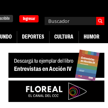
scribite
Ingresar
UNDO
DEPORTES
CULTURA
HUMOR
|
a. Emergencia en salud mental
Los 43 estudiant