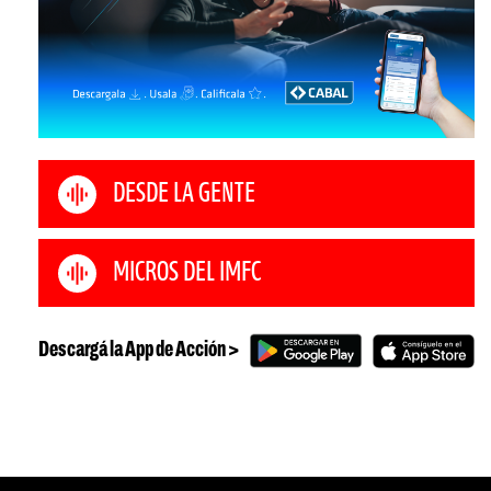
DESDE LA GENTE
MICROS DEL IMFC
Descargá la App de Acción >