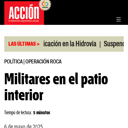
Saltar
al
contenido
|
|
io
Bonificación en la Hidrovía
Suspenden desreg
LAS ÚLTIMAS >
POLÍTICA
|
OPERACIÓN ROCA
Militares en el patio
interior
Tiempo de lectura:
5 minutos
6 de mayo de 2025