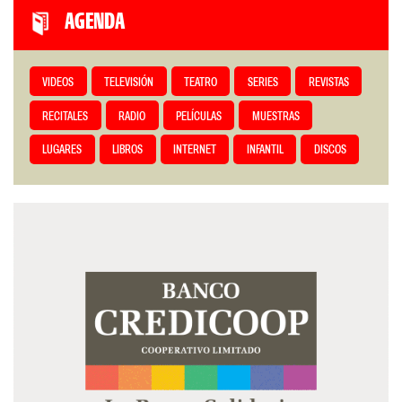
AGENDA
VIDEOS
TELEVISIÓN
TEATRO
SERIES
REVISTAS
RECITALES
RADIO
PELÍCULAS
MUESTRAS
LUGARES
LIBROS
INTERNET
INFANTIL
DISCOS