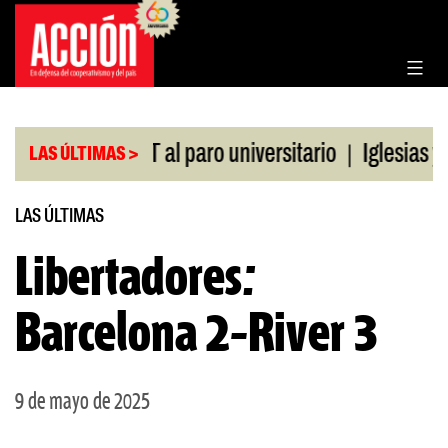
Saltar
al
contenido
|
aldo de la CGT al paro universitario
Iglesias y t
LAS ÚLTIMAS >
LAS ÚLTIMAS
Libertadores:
Barcelona 2-River 3
9 de mayo de 2025