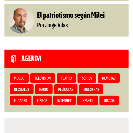
El patriotismo según Milei
Por Jorge Vilas
AGENDA
VIDEOS
TELEVISIÓN
TEATRO
SERIES
REVISTAS
RECITALES
RADIO
PELÍCULAS
MUESTRAS
LUGARES
LIBROS
INTERNET
INFANTIL
DISCOS