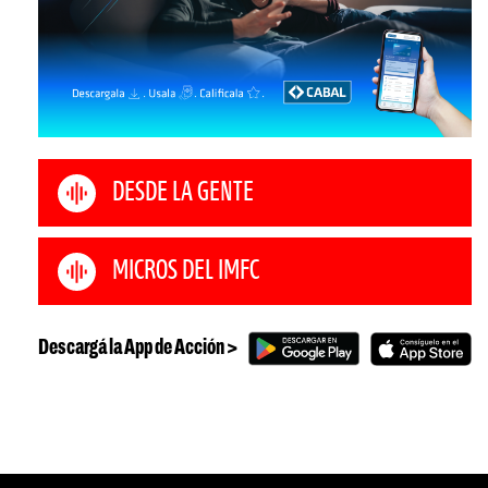
DESDE LA GENTE
MICROS DEL IMFC
Descargá la App de Acción >