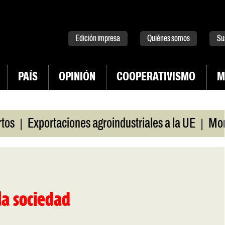
tter
instagram
tiktok
Youtube
Spotify
Edición impresa
Quiénes somos
Su
PAÍS
OPINIÓN
COOPERATIVISMO
M
|
|
Exportaciones agroindustriales a la UE
Morosid
la sociedad