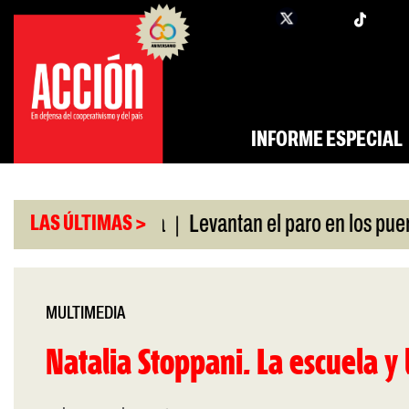
Saltar
twi
facebook
al
contenido
INFORME ESPECIAL
|
 swap con China
Levantan el paro en los puertos
LAS ÚLTIMAS >
MULTIMEDIA
Natalia Stoppani. La escuela y 