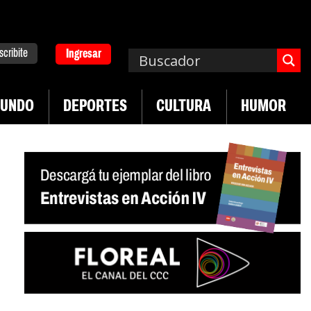
scribite
Ingresar
UNDO
DEPORTES
CULTURA
HUMOR
|
ad en jóvenes precarizados
Cae la actividad en s