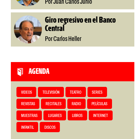
Por Juan Carlos Junio
Giro regresivo en el Banco
Central
Por Carlos Heller
AGENDA
VIDEOS
TELEVISIÓN
TEATRO
SERIES
REVISTAS
RECITALES
RADIO
PELÍCULAS
MUESTRAS
LUGARES
LIBROS
INTERNET
INFANTIL
DISCOS