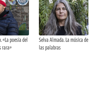
o. «La poesía del
Selva Almada. La música de
s rara»
las palabras