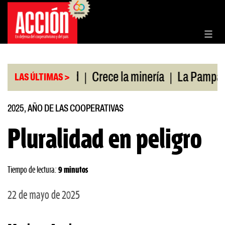
Saltar
al
contenido
|
|
a de salud
Crece la minería
La Pampa. Emergen
LAS ÚLTIMAS >
2025, AÑO DE LAS COOPERATIVAS
Pluralidad en peligro
Tiempo de lectura:
9 minutos
22 de mayo de 2025