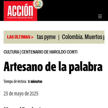
Saltar
al
contenido
|
as minoristas pyme
Colombia. Muertos por manio
LAS ÚLTIMAS >
CULTURA
|
CENTENARIO DE HAROLDO CONTI
Artesano de la palabra
Tiempo de lectura:
5 minutos
23 de mayo de 2025