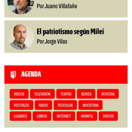
Por Juano Villafañe
El patriotismo según Milei
Por Jorge Vilas
AGENDA
VIDEOS
TELEVISIÓN
TEATRO
SERIES
REVISTAS
RECITALES
RADIO
PELÍCULAS
MUESTRAS
LUGARES
LIBROS
INTERNET
INFANTIL
DISCOS