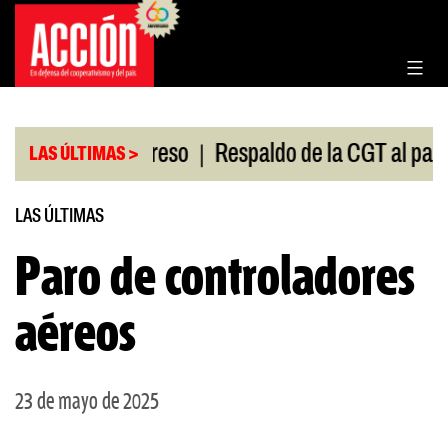
Saltar
al
contenido
|
sión en el Congreso
Respaldo de la CGT al paro uni
LAS ÚLTIMAS >
LAS ÚLTIMAS
Paro de controladores
aéreos
23 de mayo de 2025