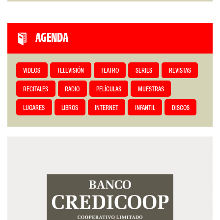
AGENDA
VIDEOS
TELEVISIÓN
TEATRO
SERIES
REVISTAS
RECITALES
RADIO
PELÍCULAS
MUESTRAS
LUGARES
LIBROS
INTERNET
INFANTIL
DISCOS