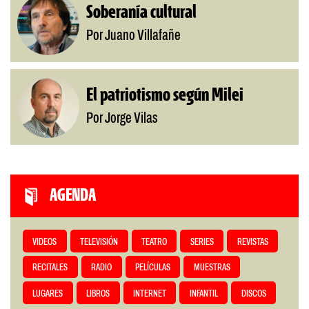
Soberanía cultural
Por Juano Villafañe
El patriotismo según Milei
Por Jorge Vilas
AGENDA
VIDEOS
TELEVISIÓN
TEATRO
SERIES
REVISTAS
RECITALES
RADIO
PELÍCULAS
MUESTRAS
LUGARES
LIBROS
INTERNET
INFANTIL
DISCOS