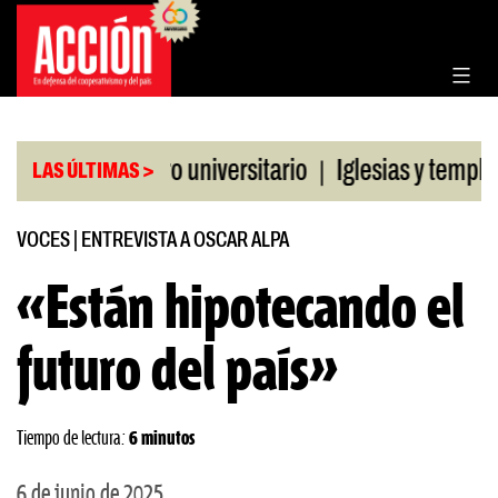
Saltar
al
contenido
|
CGT al paro universitario
Iglesias y templos asis
LAS ÚLTIMAS >
VOCES
|
ENTREVISTA A OSCAR ALPA
«Están hipotecando el
futuro del país»
Tiempo de lectura:
6 minutos
6 de junio de 2025