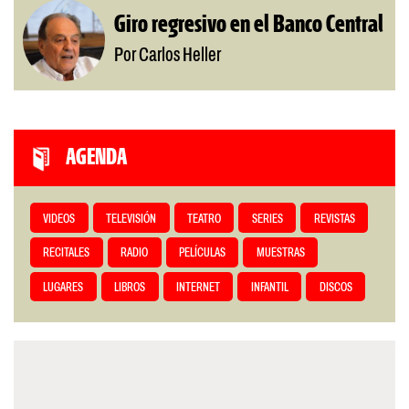
Giro regresivo en el Banco Central
Por Carlos Heller
AGENDA
VIDEOS
TELEVISIÓN
TEATRO
SERIES
REVISTAS
RECITALES
RADIO
PELÍCULAS
MUESTRAS
LUGARES
LIBROS
INTERNET
INFANTIL
DISCOS