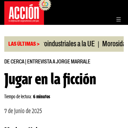
Saltar
al
contenido
|
ciones agroindustriales a la UE
Morosidad en jóv
LAS ÚLTIMAS >
DE CERCA
|
ENTREVISTA A JORGE MARRALE
Jugar en la ficción
Tiempo de lectura:
6 minutos
7 de junio de 2025