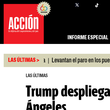
Saltar
twi
facebook
al
contenido
INFORME ESPECIAL
|
ó swap con China
Levantan el paro en los puertos
LAS ÚLTIMAS >
LAS ÚLTIMAS
Trump despliega
Ángeles