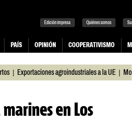
tter
instagram
tiktok
Youtube
Spotify
Edición impresa
Quiénes somos
Su
PAÍS
OPINIÓN
COOPERATIVISMO
M
|
|
Exportaciones agroindustriales a la UE
Morosid
 marines en Los