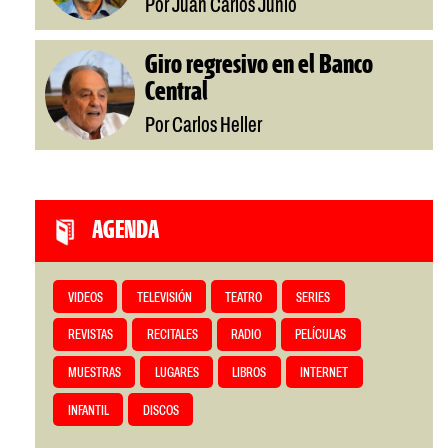
Por Juan Carlos Junio
Giro regresivo en el Banco
Central
Por Carlos Heller
AGENDA
VIDEOS
TELEVISIÓN
TEATRO
SERIES
REVISTAS
RECITALES
RADIO
PELÍCULAS
MUESTRAS
LUGARES
LIBROS
INTERNET
INFANTIL
DISCOS