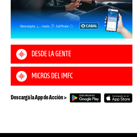
DESDE LA GENTE
MICROS DEL IMFC
Descargá la App de Acción >