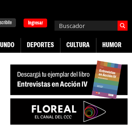
scribite
Ingresar
UNDO
DEPORTES
CULTURA
HUMOR
|
ad en jóvenes precarizados
Cae la actividad en 