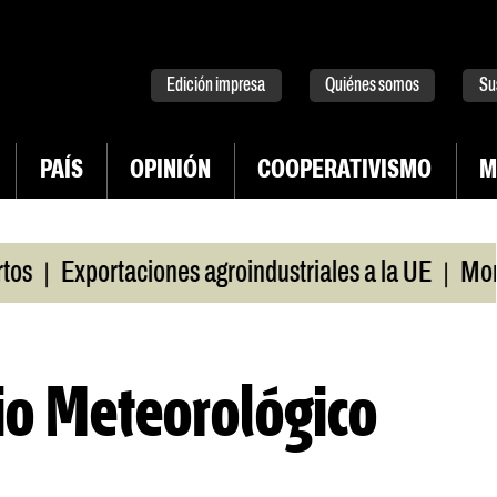
tter
instagram
tiktok
Youtube
Spotify
Edición impresa
Quiénes somos
Su
PAÍS
OPINIÓN
COOPERATIVISMO
M
|
|
Exportaciones agroindustriales a la UE
Morosid
cio Meteorológico