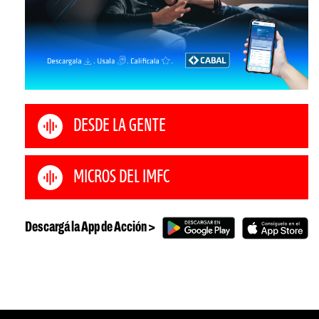
DESDE LA GENTE
MICROS DEL IMFC
Descargá la App de Acción >