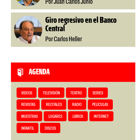
Por Juan Carlos Junio
Giro regresivo en el Banco
Central
Por Carlos Heller
AGENDA
VIDEOS
TELEVISIÓN
TEATRO
SERIES
REVISTAS
RECITALES
RADIO
PELÍCULAS
MUESTRAS
LUGARES
LIBROS
INTERNET
INFANTIL
DISCOS