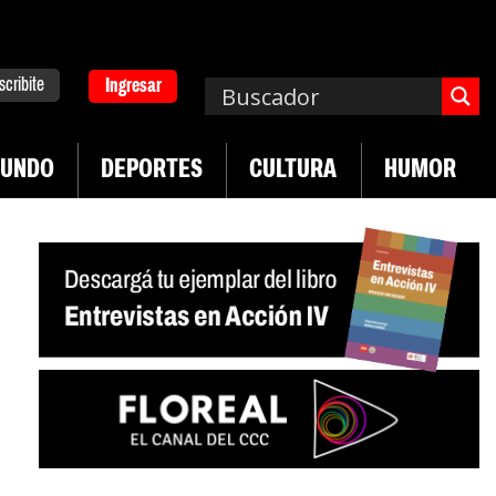
scribite
Ingresar
UNDO
DEPORTES
CULTURA
HUMOR
|
ad en jóvenes precarizados
Cae la actividad en s