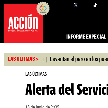
Saltar
twi
facebook
al
contenido
INFORME ESPECIAL
|
ó swap con China
Levantan el paro en los puertos
LAS ÚLTIMAS >
LAS ÚLTIMAS
Alerta del Servi
15 de junio de 2025