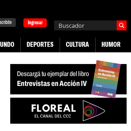
scribite
Ingresar
UNDO
DEPORTES
CULTURA
HUMOR
|
n Neuquén
Miguel Díaz-Canel: «Es un genocidio»