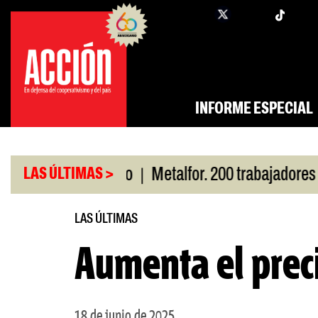
Saltar
twi
facebook
al
contenido
INFORME ESPECIAL
|
por San Cayetano
Metalfor. 200 trabajadores en r
LAS ÚLTIMAS >
LAS ÚLTIMAS
Aumenta el preci
18 de junio de 2025