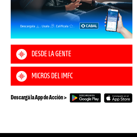
DESDE LA GENTE
MICROS DEL IMFC
Descargá la App de Acción >