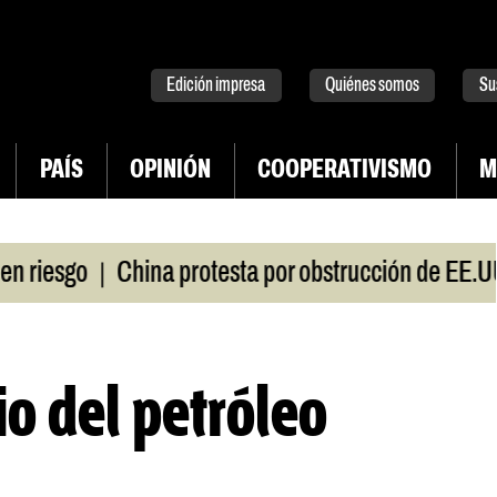
tter
instagram
tiktok
Youtube
Spotify
Edición impresa
Quiénes somos
Su
PAÍS
OPINIÓN
COOPERATIVISMO
M
|
iesgo
China protesta por obstrucción de EE.UU e
o del petróleo