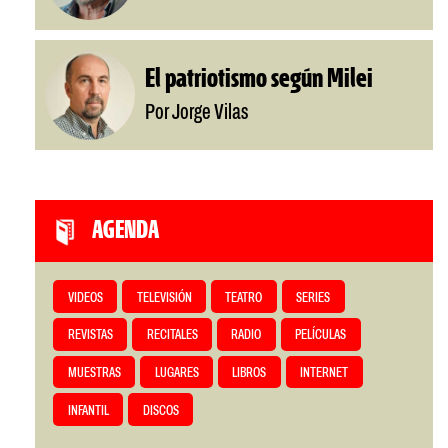
El patriotismo según Milei
Por Jorge Vilas
AGENDA
VIDEOS
TELEVISIÓN
TEATRO
SERIES
REVISTAS
RECITALES
RADIO
PELÍCULAS
MUESTRAS
LUGARES
LIBROS
INTERNET
INFANTIL
DISCOS