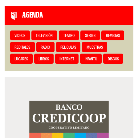
AGENDA
VIDEOS
TELEVISIÓN
TEATRO
SERIES
REVISTAS
RECITALES
RADIO
PELÍCULAS
MUESTRAS
LUGARES
LIBROS
INTERNET
INFANTIL
DISCOS