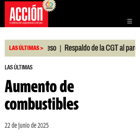
Saltar
al
contenido
|
ión en el Congreso
Respaldo de la CGT al paro uni
LAS ÚLTIMAS >
LAS ÚLTIMAS
Aumento de
combustibles
22 de junio de 2025