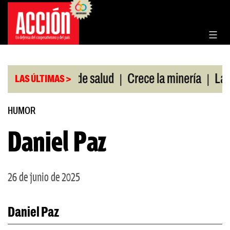
Saltar
al
contenido
|
|
sin cobertura de salud
Crece la minería
La Pam
LAS ÚLTIMAS >
HUMOR
Daniel Paz
26 de junio de 2025
Daniel Paz