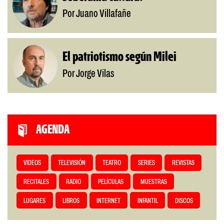
Por Juano Villafañe
El patriotismo según Milei
Por Jorge Vilas
AGENDA
VIDEOS
TELEVISIÓN
TEATRO
SERIES
REVISTAS
RECITALES
RADIO
PELÍCULAS
MUESTRAS
LUGARES
LIBROS
INTERNET
INFANTIL
DISCOS