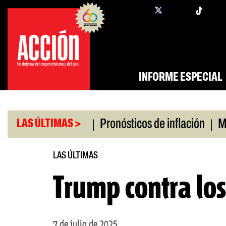
Saltar
twi
facebook
al
contenido
INFORME ESPECIAL
|
|
o universitario
Pronósticos de inflación
Miles 
LAS ÚLTIMAS >
LAS ÚLTIMAS
Trump contra lo
7 de julio de 2025