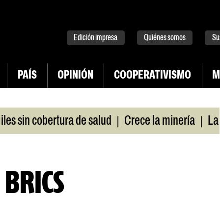
tter
instagram
tiktok
Youtube
Spotify
Edición impresa
Quiénes somos
Su
PAÍS
OPINIÓN
COOPERATIVISMO
M
|
|
sin cobertura de salud
Crece la minería
La Pam
s BRICS