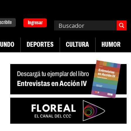
scribite
Ingresar
UNDO
DEPORTES
CULTURA
HUMOR
|
pa. Emergencia en salud mental
Los 43 estudian