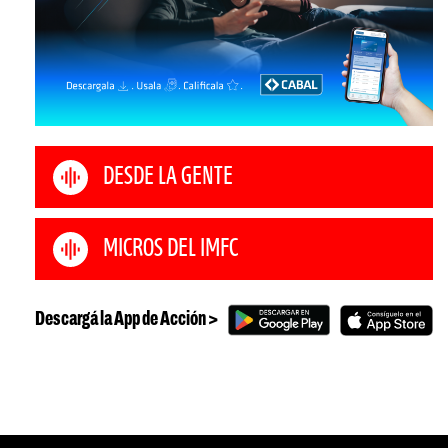
DESDE LA GENTE
MICROS DEL IMFC
Descargá la App de Acción >