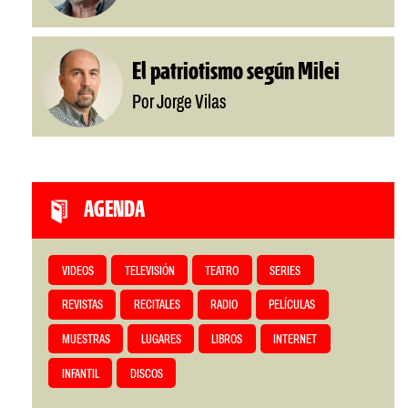
El patriotismo según Milei
Por Jorge Vilas
AGENDA
VIDEOS
TELEVISIÓN
TEATRO
SERIES
REVISTAS
RECITALES
RADIO
PELÍCULAS
MUESTRAS
LUGARES
LIBROS
INTERNET
INFANTIL
DISCOS