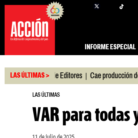
Saltar
twi
facebook
al
contenido
INFORME ESPECIAL
|
|
de gira
Feria de Editores
Cae producción de auto
LAS ÚLTIMAS >
LAS ÚLTIMAS
VAR para todas 
11 de julio de 2025