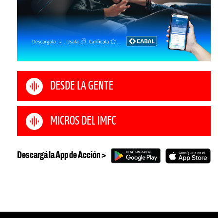
DESDE LA GENTE
MICROS DEL IMFC
Descargá la App de Acción >