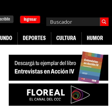
scribite
Ingresar
UNDO
DEPORTES
CULTURA
HUMOR
|
n desregulación del practicaje
Denuncias por vi