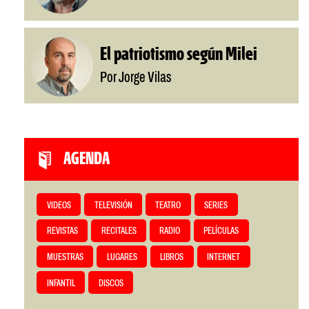
El patriotismo según Milei
Por Jorge Vilas
AGENDA
VIDEOS
TELEVISIÓN
TEATRO
SERIES
REVISTAS
RECITALES
RADIO
PELÍCULAS
MUESTRAS
LUGARES
LIBROS
INTERNET
INFANTIL
DISCOS