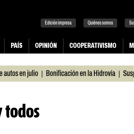
tter
instagram
tiktok
Youtube
Spotify
Edición impresa
Quiénes somos
Su
PAÍS
OPINIÓN
COOPERATIVISMO
M
|
|
s en julio
Bonificación en la Hidrovía
Suspende
y todos