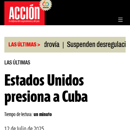
Saltar
al
contenido
|
cación en la Hidrovía
Suspenden desregulación de
LAS ÚLTIMAS >
LAS ÚLTIMAS
Estados Unidos
presiona a Cuba
Tiempo de lectura:
un minuto
12 de julio de 2025