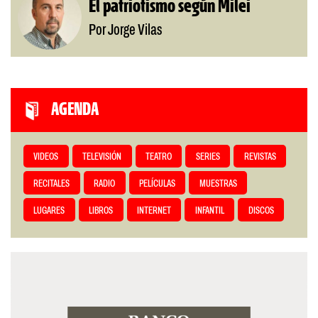
El patriotismo según Milei
Por Jorge Vilas
AGENDA
VIDEOS
TELEVISIÓN
TEATRO
SERIES
REVISTAS
RECITALES
RADIO
PELÍCULAS
MUESTRAS
LUGARES
LIBROS
INTERNET
INFANTIL
DISCOS