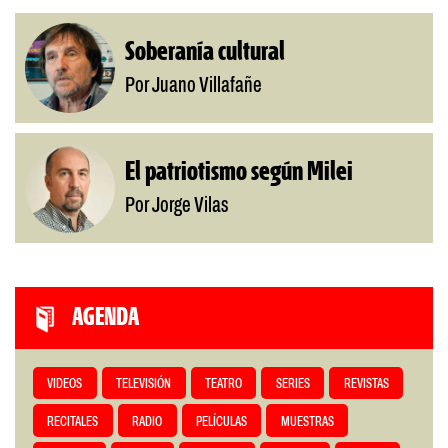
Soberanía cultural
Por Juano Villafañe
El patriotismo según Milei
Por Jorge Vilas
AGENDA
VIDEOS
TELEVISIÓN
TEATRO
SERIES
REVISTAS
RECITALES
RADIO
PELÍCULAS
MUESTRAS