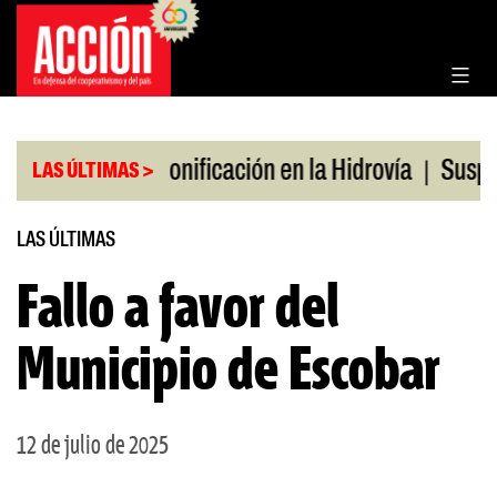
Saltar
al
contenido
|
|
s en julio
Bonificación en la Hidrovía
Suspende
LAS ÚLTIMAS >
LAS ÚLTIMAS
Fallo a favor del
Municipio de Escobar
12 de julio de 2025