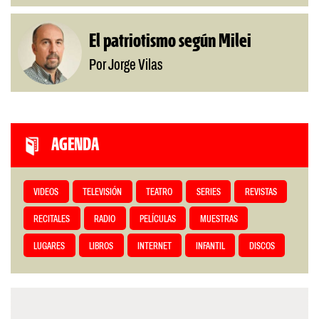
El patriotismo según Milei
Por Jorge Vilas
AGENDA
VIDEOS
TELEVISIÓN
TEATRO
SERIES
REVISTAS
RECITALES
RADIO
PELÍCULAS
MUESTRAS
LUGARES
LIBROS
INTERNET
INFANTIL
DISCOS