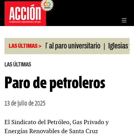
Saltar
al
contenido
|
ldo de la CGT al paro universitario
Iglesias y te
LAS ÚLTIMAS >
LAS ÚLTIMAS
Paro de petroleros
13 de julio de 2025
El Sindicato del Petróleo, Gas Privado y
Energías Renovables de Santa Cruz