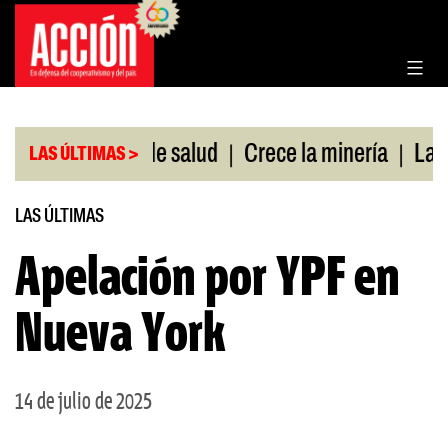
Saltar
al
contenido
|
|
sin cobertura de salud
Crece la minería
La Pam
LAS ÚLTIMAS >
LAS ÚLTIMAS
Apelación por YPF en
Nueva York
14 de julio de 2025