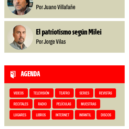
Por Juano Villafañe
El patriotismo según Milei
Por Jorge Vilas
AGENDA
VIDEOS
TELEVISIÓN
TEATRO
SERIES
REVISTAS
RECITALES
RADIO
PELÍCULAS
MUESTRAS
LUGARES
LIBROS
INTERNET
INFANTIL
DISCOS