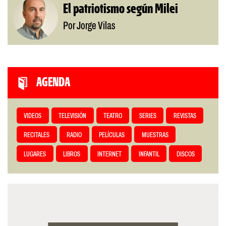
El patriotismo según Milei
Por Jorge Vilas
AGENDA
VIDEOS
TELEVISIÓN
TEATRO
SERIES
REVISTAS
RECITALES
RADIO
PELÍCULAS
MUESTRAS
LUGARES
LIBROS
INTERNET
INFANTIL
DISCOS