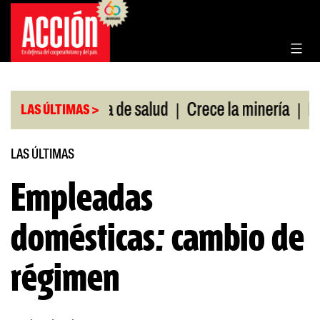
Saltar
al
contenido
|
|
s sin cobertura de salud
Crece la minería
La P
LAS ÚLTIMAS >
LAS ÚLTIMAS
Empleadas
domésticas: cambio de
régimen