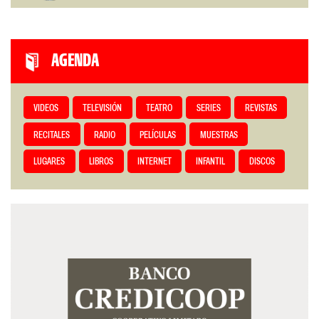
AGENDA
VIDEOS
TELEVISIÓN
TEATRO
SERIES
REVISTAS
RECITALES
RADIO
PELÍCULAS
MUESTRAS
LUGARES
LIBROS
INTERNET
INFANTIL
DISCOS