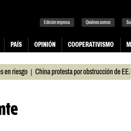
tter
instagram
tiktok
Youtube
Spotify
Edición impresa
Quiénes somos
Su
PAÍS
OPINIÓN
COOPERATIVISMO
M
|
sgo
China protesta por obstrucción de EE.UU en
nte