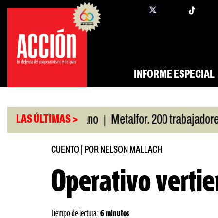
Saltar
twi
facebook
al
contenido
INFORME ESPECIAL
|
r San Cayetano
Metalfor. 200 trabajadores en rie
LAS ÚLTIMAS >
CUENTO
|
POR NELSON MALLACH
Operativo vertie
Tiempo de lectura:
6 minutos