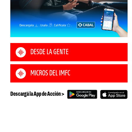
DESDE LA GENTE
MICROS DEL IMFC
Descargá la App de Acción >