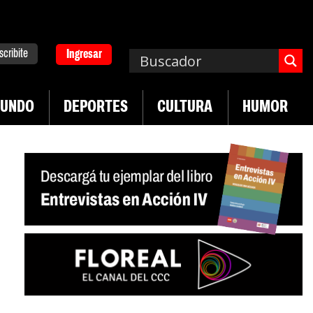
scribite
Ingresar
UNDO
DEPORTES
CULTURA
HUMOR
|
|
 Neuquén
Miguel Díaz-Canel: «Es un genocidio»