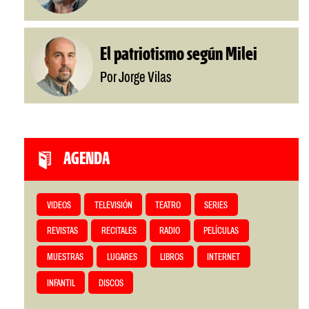
El patriotismo según Milei
Por Jorge Vilas
AGENDA
VIDEOS
TELEVISIÓN
TEATRO
SERIES
REVISTAS
RECITALES
RADIO
PELÍCULAS
MUESTRAS
LUGARES
LIBROS
INTERNET
INFANTIL
DISCOS